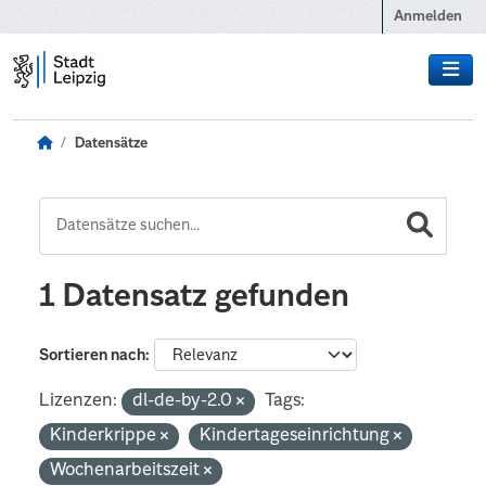
Zum Hauptinhalt wechseln
Anmelden
Datensätze
1 Datensatz gefunden
Sortieren nach
Lizenzen:
dl-de-by-2.0
Tags:
Kinderkrippe
Kindertageseinrichtung
Wochenarbeitszeit