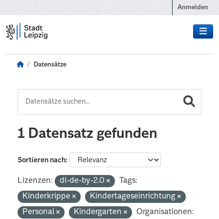
Zum Hauptinhalt wechseln
Anmelden
Datensätze
1 Datensatz gefunden
Sortieren nach
Lizenzen:
dl-de-by-2.0
Tags:
Kinderkrippe
Kindertageseinrichtung
Personal
Kindergarten
Organisationen: