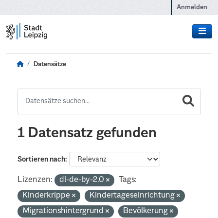
Zum Hauptinhalt wechseln
Anmelden
Datensätze
1 Datensatz gefunden
Sortieren nach
Lizenzen:
dl-de-by-2.0
Tags:
Kinderkrippe
Kindertageseinrichtung
Migrationshintergrund
Bevölkerung