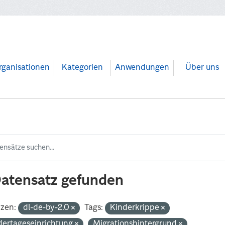
rganisationen
Kategorien
Anwendungen
Über uns
Datensatz gefunden
nzen:
dl-de-by-2.0
Tags:
Kinderkrippe
dertageseinrichtung
Migrationshintergrund