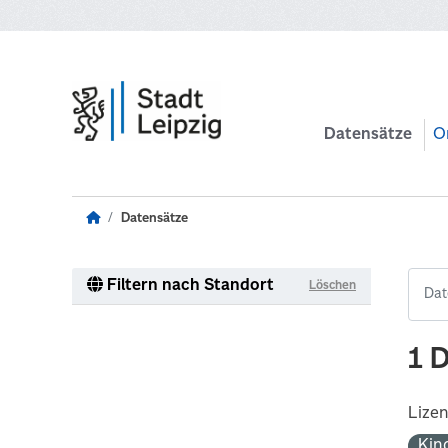
Zum Hauptinhalt wechseln
Datensätze
O
Datensätze
Filtern nach Standort
Löschen
1 
Lize
Kin