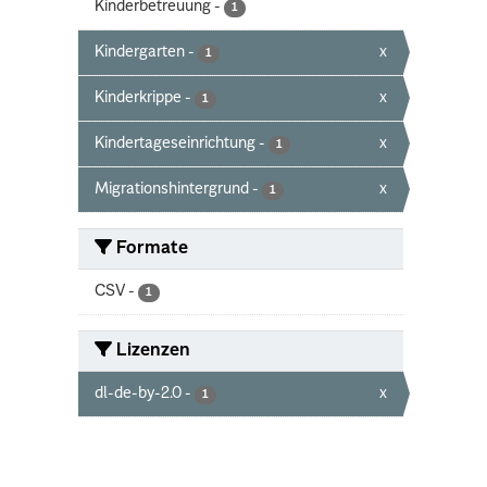
Kinderbetreuung
-
1
Kindergarten
-
x
1
Kinderkrippe
-
x
1
Kindertageseinrichtung
-
x
1
Migrationshintergrund
-
x
1
Formate
CSV
-
1
Lizenzen
dl-de-by-2.0
-
x
1