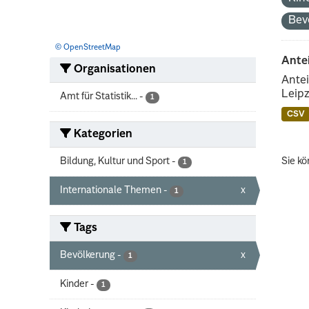
Bev
© OpenStreetMap
Ante
Organisationen
Antei
Leipz
Amt für Statistik...
-
1
CSV
Kategorien
Bildung, Kultur und Sport
-
Sie kö
1
Internationale Themen
-
x
1
Tags
Bevölkerung
-
x
1
Kinder
-
1