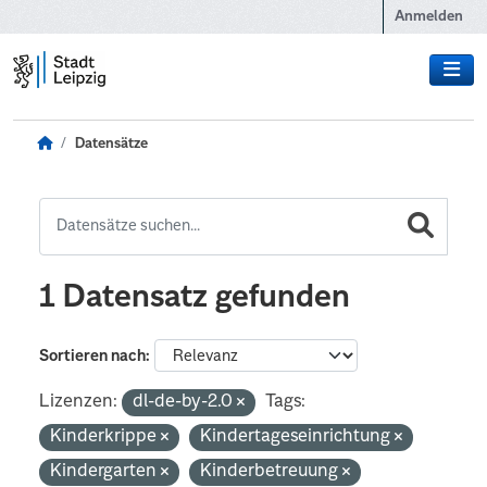
Zum Hauptinhalt wechseln
Anmelden
Datensätze
1 Datensatz gefunden
Sortieren nach
Lizenzen:
dl-de-by-2.0
Tags:
Kinderkrippe
Kindertageseinrichtung
Kindergarten
Kinderbetreuung