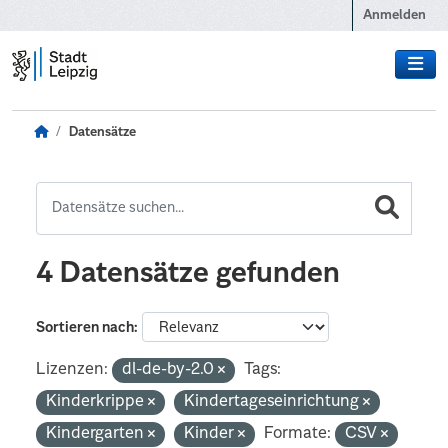
Zum Hauptinhalt wechseln
Anmelden
Datensätze
4 Datensätze gefunden
Sortieren nach
Lizenzen:
dl-de-by-2.0
Tags:
Kinderkrippe
Kindertageseinrichtung
Kindergarten
Kinder
Formate:
CSV