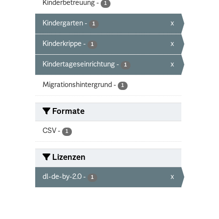
Kinderbetreuung
-
1
Kindergarten
-
x
1
Kinderkrippe
-
x
1
Kindertageseinrichtung
-
x
1
Migrationshintergrund
-
1
Formate
CSV
-
1
Lizenzen
dl-de-by-2.0
-
x
1