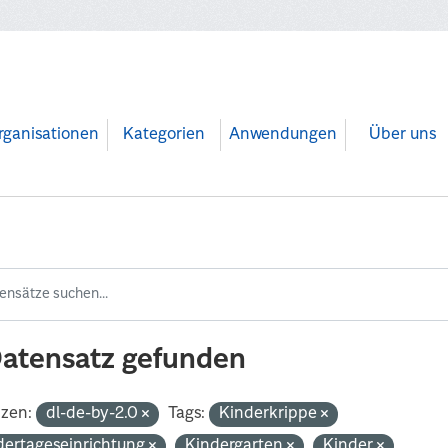
rganisationen
Kategorien
Anwendungen
Über uns
Datensatz gefunden
nzen:
dl-de-by-2.0
Tags:
Kinderkrippe
dertageseinrichtung
Kindergarten
Kinder