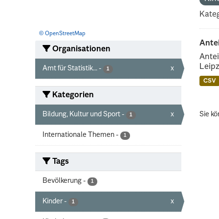
Kateg
© OpenStreetMap
Ante
Organisationen
Antei
Leipz
Amt für Statistik...
-
x
1
CSV
Kategorien
Bildung, Kultur und Sport
-
x
Sie kö
1
Internationale Themen
-
1
Tags
Bevölkerung
-
1
Kinder
-
x
1