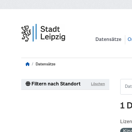
Zum Hauptinhalt wechseln
Datensätze
O
Datensätze
Filtern nach Standort
Löschen
1 
Lize
Kin