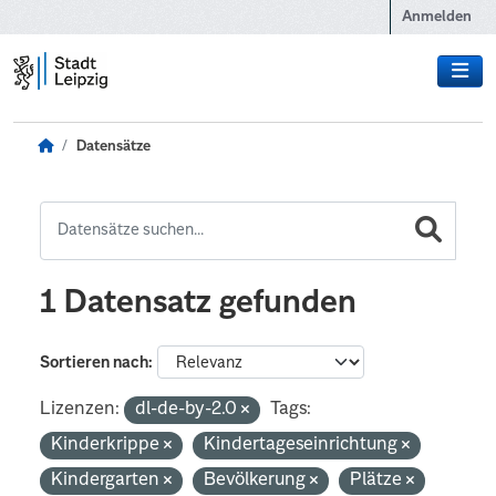
Zum Hauptinhalt wechseln
Anmelden
Datensätze
1 Datensatz gefunden
Sortieren nach
Lizenzen:
dl-de-by-2.0
Tags:
Kinderkrippe
Kindertageseinrichtung
Kindergarten
Bevölkerung
Plätze