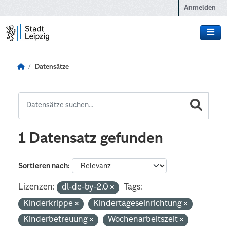
Zum Hauptinhalt wechseln
Anmelden
Datensätze
1 Datensatz gefunden
Sortieren nach
Lizenzen:
dl-de-by-2.0
Tags:
Kinderkrippe
Kindertageseinrichtung
Kinderbetreuung
Wochenarbeitszeit