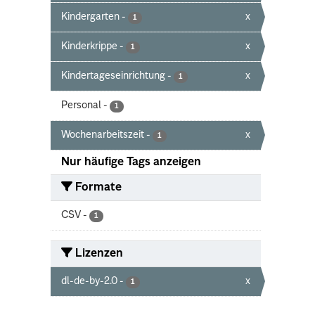
Kindergarten
-
x
1
Kinderkrippe
-
x
1
Kindertageseinrichtung
-
x
1
Personal
-
1
Wochenarbeitszeit
-
x
1
Nur häufige Tags anzeigen
Formate
CSV
-
1
Lizenzen
dl-de-by-2.0
-
x
1