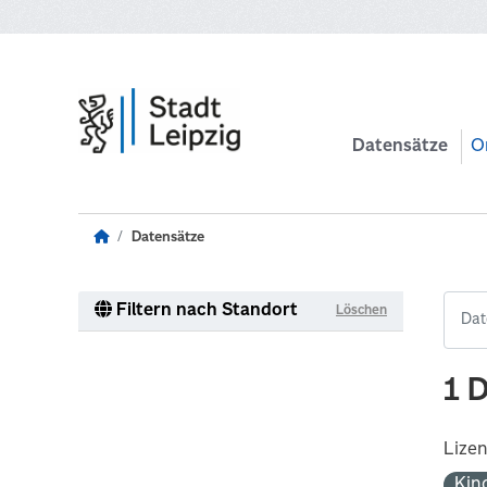
Zum Hauptinhalt wechseln
Datensätze
O
Datensätze
Filtern nach Standort
Löschen
1 
Lize
Kin