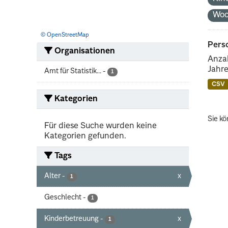
Woc
© OpenStreetMap
Perso
Organisationen
Anzah
Jahre
Amt für Statistik...
-
1
CSV
Kategorien
Sie kö
Für diese Suche wurden keine
Kategorien gefunden.
Tags
Alter
-
x
1
Geschlecht
-
1
Kinderbetreuung
-
x
1