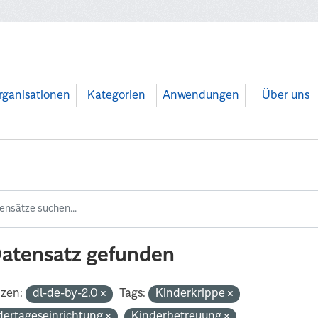
rganisationen
Kategorien
Anwendungen
Über uns
Datensatz gefunden
nzen:
dl-de-by-2.0
Tags:
Kinderkrippe
dertageseinrichtung
Kinderbetreuung