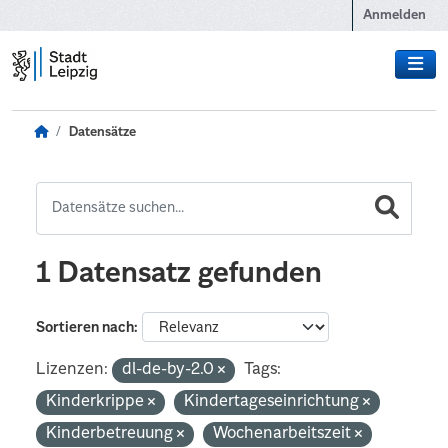
Zum Hauptinhalt wechseln
Anmelden
Datensätze
1 Datensatz gefunden
Sortieren nach
Lizenzen:
dl-de-by-2.0
Tags:
Kinderkrippe
Kindertageseinrichtung
Kinderbetreuung
Wochenarbeitszeit