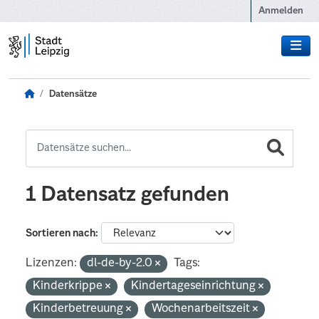
Zum Hauptinhalt wechseln
Anmelden
Datensätze
1 Datensatz gefunden
Sortieren nach
Lizenzen:
dl-de-by-2.0
Tags:
Kinderkrippe
Kindertageseinrichtung
Kinderbetreuung
Wochenarbeitszeit