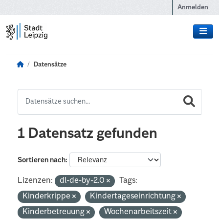
Zum Hauptinhalt wechseln
Anmelden
Datensätze
1 Datensatz gefunden
Sortieren nach
Lizenzen:
dl-de-by-2.0
Tags:
Kinderkrippe
Kindertageseinrichtung
Kinderbetreuung
Wochenarbeitszeit