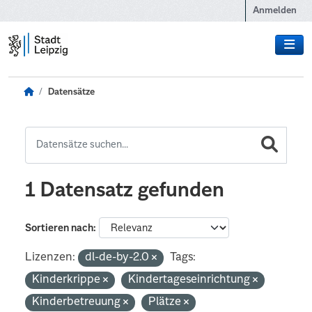
Zum Hauptinhalt wechseln
Anmelden
Datensätze
1 Datensatz gefunden
Sortieren nach
Lizenzen:
dl-de-by-2.0
Tags:
Kinderkrippe
Kindertageseinrichtung
Kinderbetreuung
Plätze