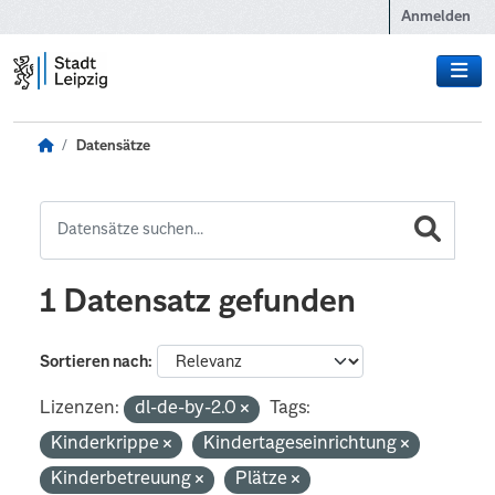
Zum Hauptinhalt wechseln
Anmelden
Datensätze
1 Datensatz gefunden
Sortieren nach
Lizenzen:
dl-de-by-2.0
Tags:
Kinderkrippe
Kindertageseinrichtung
Kinderbetreuung
Plätze