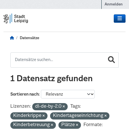
Zum Hauptinhalt wechseln
Anmelden
Datensätze
1 Datensatz gefunden
Sortieren nach
Lizenzen:
dl-de-by-2.0
Tags:
Kinderkrippe
Kindertageseinrichtung
Kinderbetreuung
Plätze
Formate: