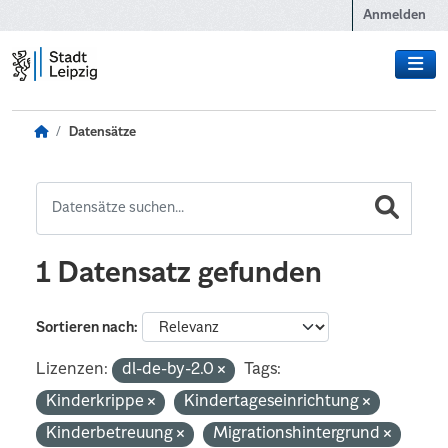
Zum Hauptinhalt wechseln
Anmelden
Datensätze
1 Datensatz gefunden
Sortieren nach
Lizenzen:
dl-de-by-2.0
Tags:
Kinderkrippe
Kindertageseinrichtung
Kinderbetreuung
Migrationshintergrund