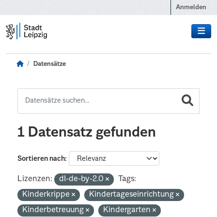
Zum Hauptinhalt wechseln
Anmelden
Datensätze
1 Datensatz gefunden
Sortieren nach
Lizenzen:
dl-de-by-2.0
Tags:
Kinderkrippe
Kindertageseinrichtung
Kinderbetreuung
Kindergarten