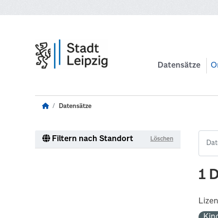
Zum Hauptinhalt wechseln
Datensätze
O
Datensätze
Filtern nach Standort
Löschen
1 
Lize
Kin