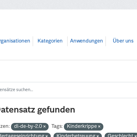
rganisationen
Kategorien
Anwendungen
Über uns
Datensatz gefunden
nzen:
dl-de-by-2.0
Tags:
Kinderkrippe
dertageseinrichtung
Kinderbetreuung
Geschlecht