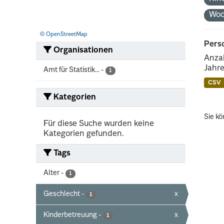
Woc
© OpenStreetMap
Perso
Organisationen
Anzah
Jahre
Amt für Statistik...
-
1
CSV
Kategorien
Sie kö
Für diese Suche wurden keine
Kategorien gefunden.
Tags
Alter
-
1
Geschlecht
-
x
1
Kinderbetreuung
-
x
1