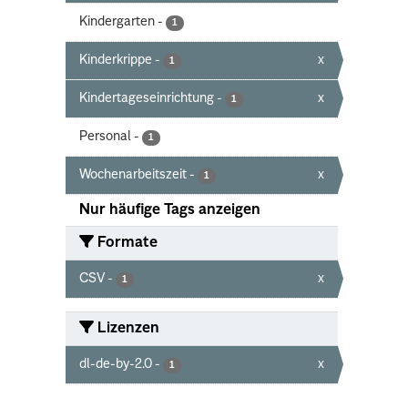
Kindergarten
-
1
Kinderkrippe
-
x
1
Kindertageseinrichtung
-
x
1
Personal
-
1
Wochenarbeitszeit
-
x
1
Nur häufige Tags anzeigen
Formate
CSV
-
x
1
Lizenzen
dl-de-by-2.0
-
x
1