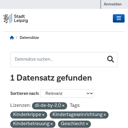
Zum Hauptinhalt wechseln
Anmelden
Datensätze
1 Datensatz gefunden
Sortieren nach
Lizenzen:
dl-de-by-2.0
Tags:
Kinderkrippe
Kindertageseinrichtung
Kinderbetreuung
Geschlecht