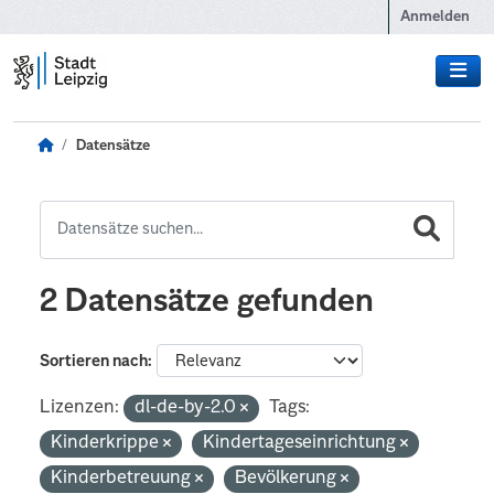
Zum Hauptinhalt wechseln
Anmelden
Datensätze
2 Datensätze gefunden
Sortieren nach
Lizenzen:
dl-de-by-2.0
Tags:
Kinderkrippe
Kindertageseinrichtung
Kinderbetreuung
Bevölkerung