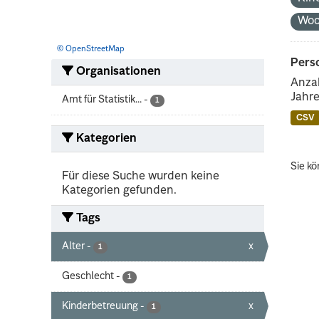
Woc
© OpenStreetMap
Perso
Organisationen
Anzah
Jahre
Amt für Statistik...
-
1
CSV
Kategorien
Sie kö
Für diese Suche wurden keine
Kategorien gefunden.
Tags
Alter
-
x
1
Geschlecht
-
1
Kinderbetreuung
-
x
1