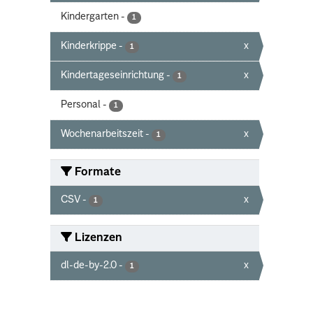
Kindergarten
-
1
Kinderkrippe
-
x
1
Kindertageseinrichtung
-
x
1
Personal
-
1
Wochenarbeitszeit
-
x
1
Formate
CSV
-
x
1
Lizenzen
dl-de-by-2.0
-
x
1