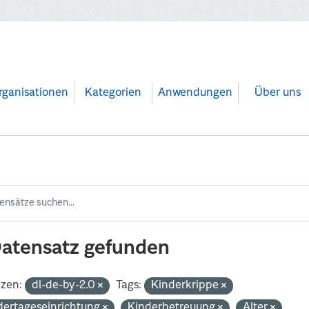
rganisationen
Kategorien
Anwendungen
Über uns
Datensatz gefunden
nzen:
dl-de-by-2.0
Tags:
Kinderkrippe
dertageseinrichtung
Kinderbetreuung
Alter