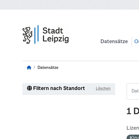
Zum Hauptinhalt wechseln
Datensätze
O
Datensätze
Filtern nach Standort
Löschen
1 
Lize
Kin