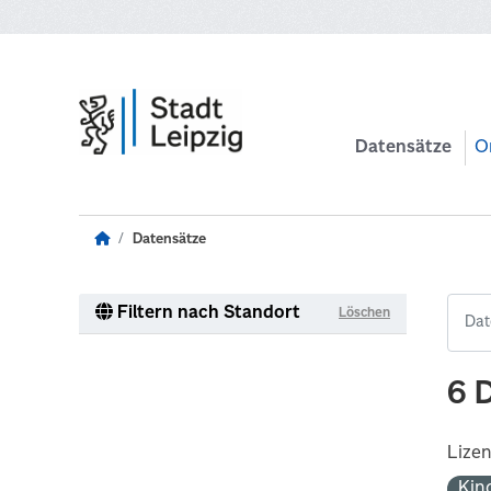
Zum Hauptinhalt wechseln
Datensätze
O
Datensätze
Filtern nach Standort
Löschen
6 
Lize
Kin