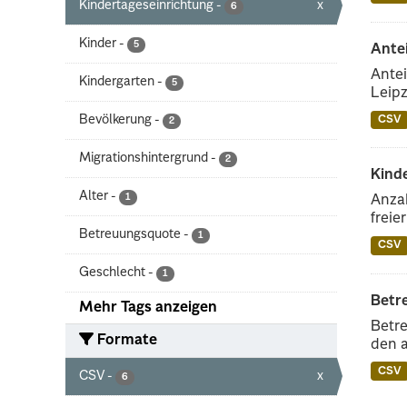
Kindertageseinrichtung
-
x
6
Kinder
-
5
Ante
Antei
Kindergarten
-
5
Leipz
Bevölkerung
-
CSV
2
Migrationshintergrund
-
2
Kinde
Alter
-
1
Anzah
freie
Betreuungsquote
-
1
CSV
Geschlecht
-
1
Betr
Mehr Tags anzeigen
Betre
Formate
den 
CSV
CSV
-
x
6