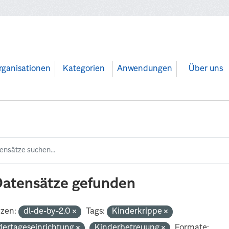
rganisationen
Kategorien
Anwendungen
Über uns
Datensätze gefunden
nzen:
dl-de-by-2.0
Tags:
Kinderkrippe
dertageseinrichtung
Kinderbetreuung
Formate: