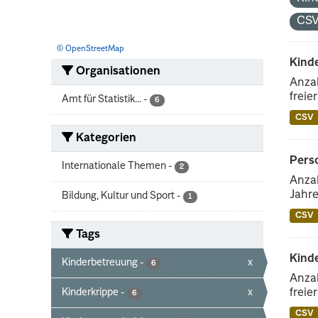
CS
© OpenStreetMap
Kinde
Organisationen
Anzah
freie
Amt für Statistik...
-
6
CSV
Kategorien
Perso
Internationale Themen
-
2
Anzah
Jahre
Bildung, Kultur und Sport
-
1
CSV
Tags
Kind
Kinderbetreuung
-
x
6
Anzah
Kinderkrippe
-
x
freie
6
CSV