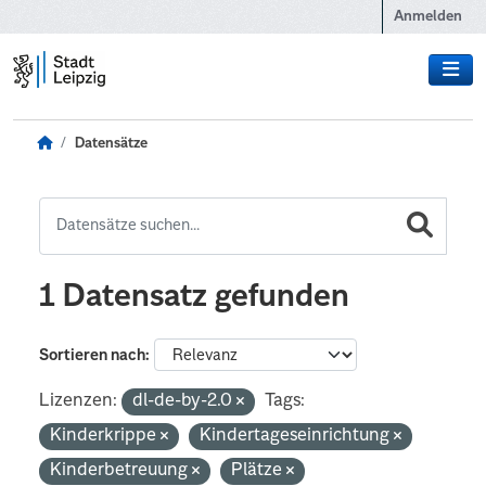
Zum Hauptinhalt wechseln
Anmelden
Datensätze
1 Datensatz gefunden
Sortieren nach
Lizenzen:
dl-de-by-2.0
Tags:
Kinderkrippe
Kindertageseinrichtung
Kinderbetreuung
Plätze