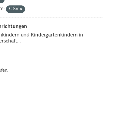
e:
CSV
inrichtungen
enkindern und Kindergartenkindern in
rschaft...
ufen.