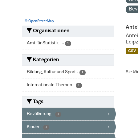
Bev
© OpenStreetMap
Ante
Organisationen
Antei
Leipz
Amt für Statistik...
-
1
CSV
Kategorien
Bildung, Kultur und Sport
-
Sie kö
1
Internationale Themen
-
1
Tags
Bevölkerung
-
x
1
Kinder
-
x
1