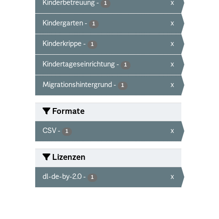
Kinderbetreuung
-
x
1
Kindergarten
-
x
1
Kinderkrippe
-
x
1
Kindertageseinrichtung
-
x
1
Migrationshintergrund
-
x
1
Formate
CSV
-
x
1
Lizenzen
dl-de-by-2.0
-
x
1