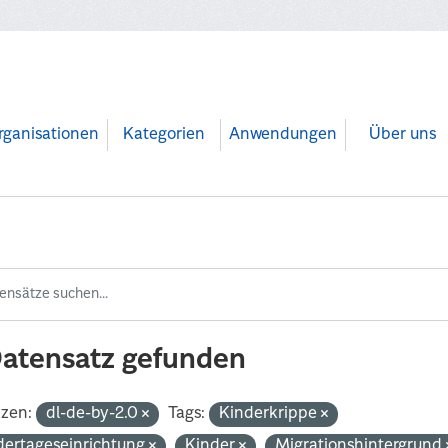
rganisationen
Kategorien
Anwendungen
Über uns
Datensatz gefunden
nzen:
dl-de-by-2.0
Tags:
Kinderkrippe
dertageseinrichtung
Kinder
Migrationshintergrund