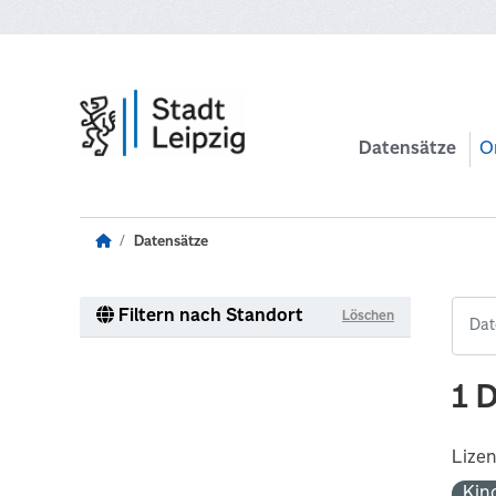
Zum Hauptinhalt wechseln
Datensätze
O
Datensätze
Filtern nach Standort
Löschen
1 
Lize
Kin