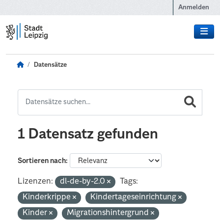
Zum Hauptinhalt wechseln
Anmelden
Datensätze
1 Datensatz gefunden
Sortieren nach
Lizenzen:
dl-de-by-2.0
Tags:
Kinderkrippe
Kindertageseinrichtung
Kinder
Migrationshintergrund