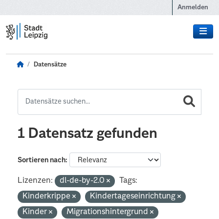
Zum Hauptinhalt wechseln
Anmelden
Datensätze
1 Datensatz gefunden
Sortieren nach
Lizenzen:
dl-de-by-2.0
Tags:
Kinderkrippe
Kindertageseinrichtung
Kinder
Migrationshintergrund