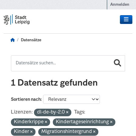
Zum Hauptinhalt wechseln
Anmelden
Datensätze
1 Datensatz gefunden
Sortieren nach
Lizenzen:
dl-de-by-2.0
Tags:
Kinderkrippe
Kindertageseinrichtung
Kinder
Migrationshintergrund