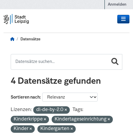
Zum Hauptinhalt wechseln
Anmelden
Datensätze
4 Datensätze gefunden
Sortieren nach
Lizenzen:
dl-de-by-2.0
Tags:
Kinderkrippe
Kindertageseinrichtung
Kinder
Kindergarten