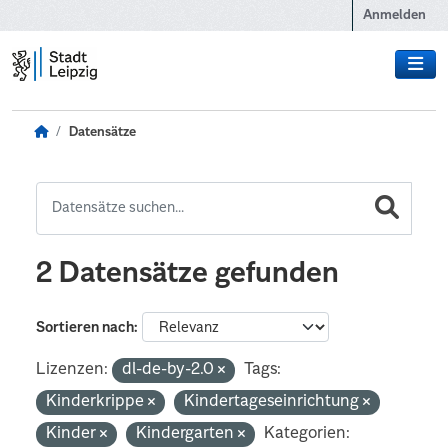
Zum Hauptinhalt wechseln
Anmelden
Datensätze
2 Datensätze gefunden
Sortieren nach
Lizenzen:
dl-de-by-2.0
Tags:
Kinderkrippe
Kindertageseinrichtung
Kinder
Kindergarten
Kategorien: