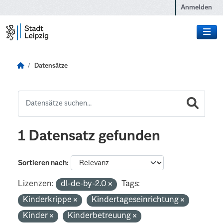
Zum Hauptinhalt wechseln
Anmelden
Datensätze
1 Datensatz gefunden
Sortieren nach
Lizenzen:
dl-de-by-2.0
Tags:
Kinderkrippe
Kindertageseinrichtung
Kinder
Kinderbetreuung