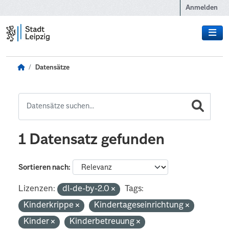
Zum Hauptinhalt wechseln
Anmelden
Datensätze
1 Datensatz gefunden
Sortieren nach
Lizenzen:
dl-de-by-2.0
Tags:
Kinderkrippe
Kindertageseinrichtung
Kinder
Kinderbetreuung