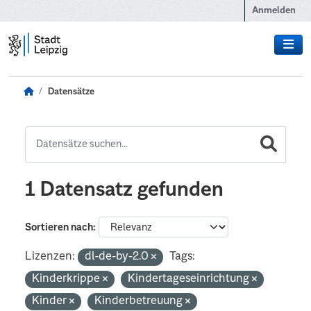
Zum Hauptinhalt wechseln
Anmelden
Datensätze
1 Datensatz gefunden
Sortieren nach
Lizenzen:
dl-de-by-2.0
Tags:
Kinderkrippe
Kindertageseinrichtung
Kinder
Kinderbetreuung