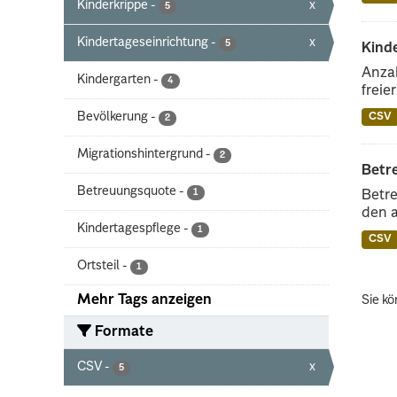
Kinderkrippe
-
x
5
Kindertageseinrichtung
-
x
5
Kinde
Anzah
Kindergarten
-
4
freie
Bevölkerung
-
CSV
2
Migrationshintergrund
-
2
Betr
Betreuungsquote
-
1
Betre
den 
Kindertagespflege
-
1
CSV
Ortsteil
-
1
Mehr Tags anzeigen
Sie kö
Formate
CSV
-
x
5