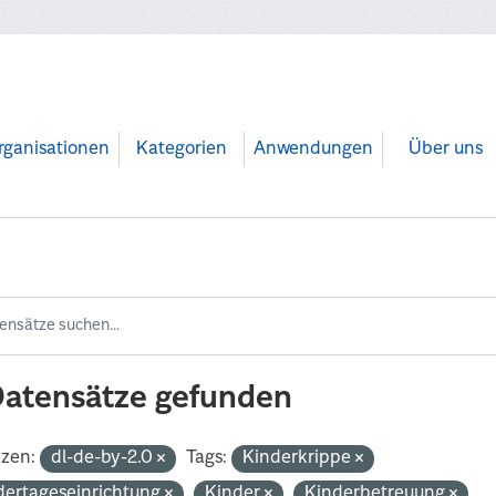
rganisationen
Kategorien
Anwendungen
Über uns
Datensätze gefunden
nzen:
dl-de-by-2.0
Tags:
Kinderkrippe
dertageseinrichtung
Kinder
Kinderbetreuung