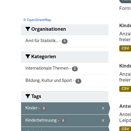
Form
© OpenStreetMap
Kinde
Organisationen
Anzah
freie
Amt für Statistik...
-
5
CSV
Kategorien
Kind
Internationale Themen
-
2
Anzah
freie
Bildung, Kultur und Sport
-
1
CSV
Tags
Ante
Kinder
-
x
5
Antei
Kinderbetreuung
-
x
Leipz
5
CSV