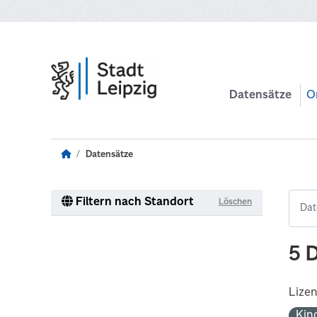
Zum Hauptinhalt wechseln
Datensätze
O
Datensätze
Filtern nach Standort
Löschen
5 
Lize
Kin