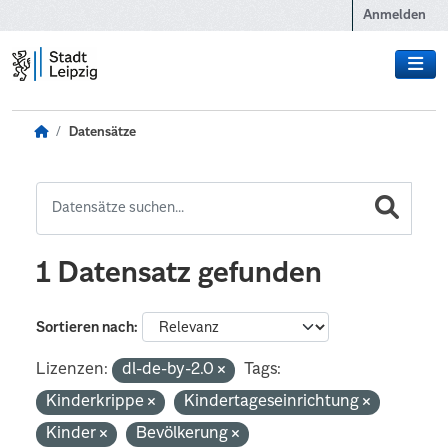
Zum Hauptinhalt wechseln
Anmelden
Datensätze
1 Datensatz gefunden
Sortieren nach
Lizenzen:
dl-de-by-2.0
Tags:
Kinderkrippe
Kindertageseinrichtung
Kinder
Bevölkerung