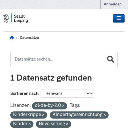
Zum Hauptinhalt wechseln
Anmelden
Datensätze
1 Datensatz gefunden
Sortieren nach
Lizenzen:
dl-de-by-2.0
Tags:
Kinderkrippe
Kindertageseinrichtung
Kinder
Bevölkerung