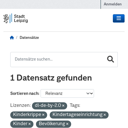
Zum Hauptinhalt wechseln
Anmelden
Datensätze
1 Datensatz gefunden
Sortieren nach
Lizenzen:
dl-de-by-2.0
Tags:
Kinderkrippe
Kindertageseinrichtung
Kinder
Bevölkerung