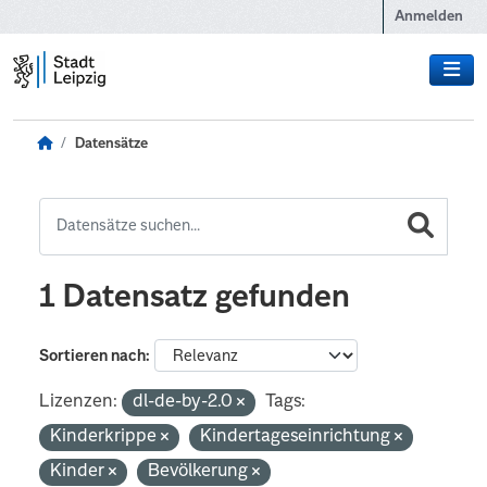
Zum Hauptinhalt wechseln
Anmelden
Datensätze
1 Datensatz gefunden
Sortieren nach
Lizenzen:
dl-de-by-2.0
Tags:
Kinderkrippe
Kindertageseinrichtung
Kinder
Bevölkerung