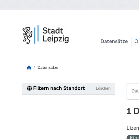
Zum Hauptinhalt wechseln
Datensätze
O
Datensätze
Filtern nach Standort
Löschen
1 
Lize
Kin