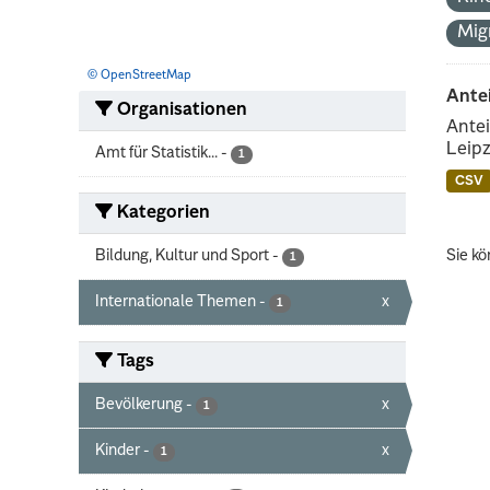
Mig
© OpenStreetMap
Ante
Organisationen
Antei
Leipz
Amt für Statistik...
-
1
CSV
Kategorien
Bildung, Kultur und Sport
-
Sie kö
1
Internationale Themen
-
x
1
Tags
Bevölkerung
-
x
1
Kinder
-
x
1