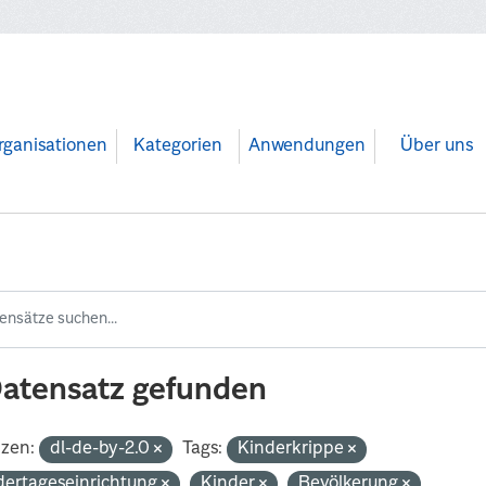
rganisationen
Kategorien
Anwendungen
Über uns
Datensatz gefunden
nzen:
dl-de-by-2.0
Tags:
Kinderkrippe
dertageseinrichtung
Kinder
Bevölkerung