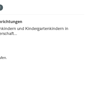
inrichtungen
enkindern und Kindergartenkindern in
rschaft...
ufen.