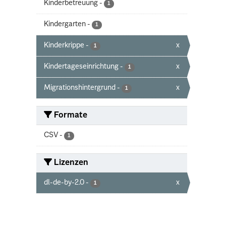
Kinderbetreuung
-
1
Kindergarten
-
1
Kinderkrippe
-
x
1
Kindertageseinrichtung
-
x
1
Migrationshintergrund
-
x
1
Formate
CSV
-
1
Lizenzen
dl-de-by-2.0
-
x
1