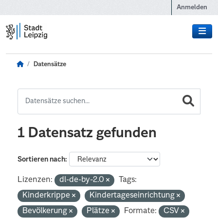
Zum Hauptinhalt wechseln
Anmelden
Datensätze
1 Datensatz gefunden
Sortieren nach
Lizenzen:
dl-de-by-2.0
Tags:
Kinderkrippe
Kindertageseinrichtung
Bevölkerung
Plätze
Formate:
CSV