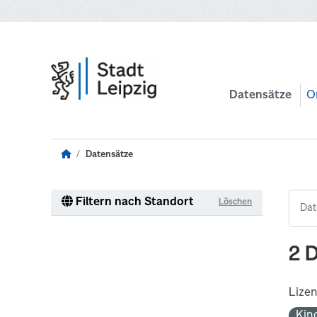
Zum Hauptinhalt wechseln
Datensätze
O
Datensätze
Filtern nach Standort
Löschen
2 
Lize
Kin