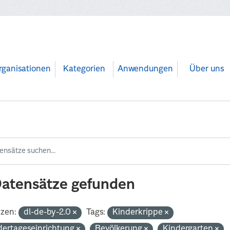
rganisationen
Kategorien
Anwendungen
Über uns
Datensätze gefunden
nzen:
dl-de-by-2.0
Tags:
Kinderkrippe
dertageseinrichtung
Bevölkerung
Kindergarten