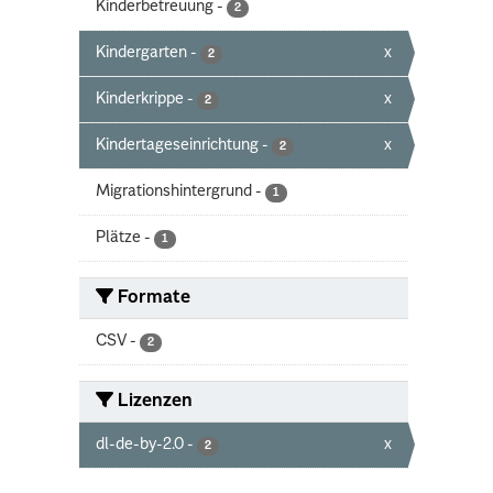
Kinderbetreuung
-
2
Kindergarten
-
x
2
Kinderkrippe
-
x
2
Kindertageseinrichtung
-
x
2
Migrationshintergrund
-
1
Plätze
-
1
Formate
CSV
-
2
Lizenzen
dl-de-by-2.0
-
x
2