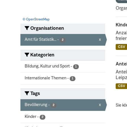
Organ
© OpenStreetMap
Kind
Organisationen
Anzah
freie
Amt für Statistik...
-
x
2
CSV
Kategorien
Ante
Bildung, Kultur und Sport
-
1
Antei
Leipz
Internationale Themen
-
1
CSV
Tags
Bevölkerung
-
x
Sie kö
2
Kinder
-
2