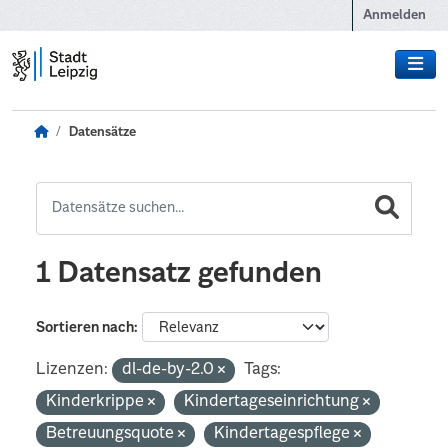
Zum Hauptinhalt wechseln
Anmelden
Datensätze
1 Datensatz gefunden
Sortieren nach
Lizenzen:
dl-de-by-2.0
Tags:
Kinderkrippe
Kindertageseinrichtung
Betreuungsquote
Kindertagespflege