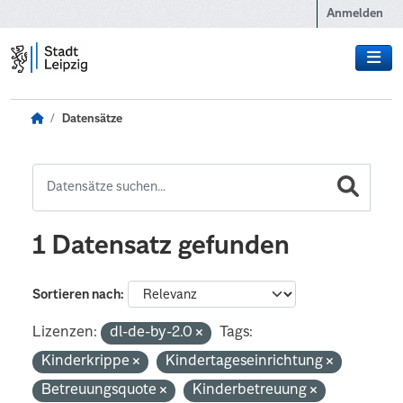
Zum Hauptinhalt wechseln
Anmelden
Datensätze
1 Datensatz gefunden
Sortieren nach
Lizenzen:
dl-de-by-2.0
Tags:
Kinderkrippe
Kindertageseinrichtung
Betreuungsquote
Kinderbetreuung