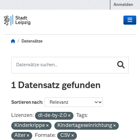
Zum Hauptinhalt wechseln
Anmelden
Datensätze
1 Datensatz gefunden
Sortieren nach
Lizenzen:
dl-de-by-2.0
Tags:
Kinderkrippe
Kindertageseinrichtung
Alter
Formate:
CSV