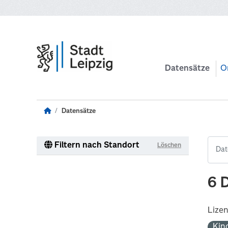
Zum Hauptinhalt wechseln
Datensätze
O
Datensätze
Filtern nach Standort
Löschen
6 
Lize
Kin