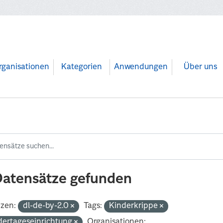
rganisationen
Kategorien
Anwendungen
Über uns
Datensätze gefunden
nzen:
dl-de-by-2.0
Tags:
Kinderkrippe
dertageseinrichtung
Organisationen: