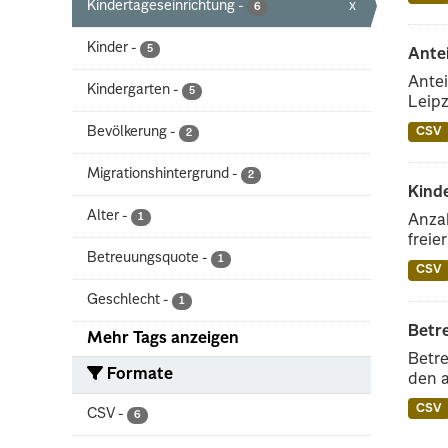
Kindertageseinrichtung
-
x
6
Kinder
-
5
Ante
Antei
Kindergarten
-
5
Leipz
Bevölkerung
-
CSV
2
Migrationshintergrund
-
2
Kinde
Alter
-
1
Anzah
freie
Betreuungsquote
-
1
CSV
Geschlecht
-
1
Betr
Mehr Tags anzeigen
Betre
Formate
den 
CSV
CSV
-
6