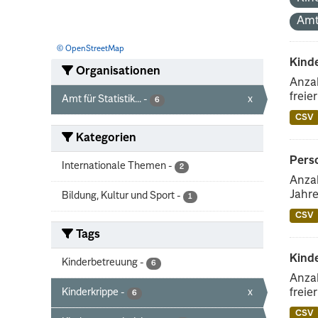
Amt
© OpenStreetMap
Kinde
Organisationen
Anzah
freie
Amt für Statistik...
-
x
6
CSV
Kategorien
Perso
Internationale Themen
-
2
Anzah
Jahre
Bildung, Kultur und Sport
-
1
CSV
Tags
Kind
Kinderbetreuung
-
6
Anzah
Kinderkrippe
-
x
freie
6
CSV