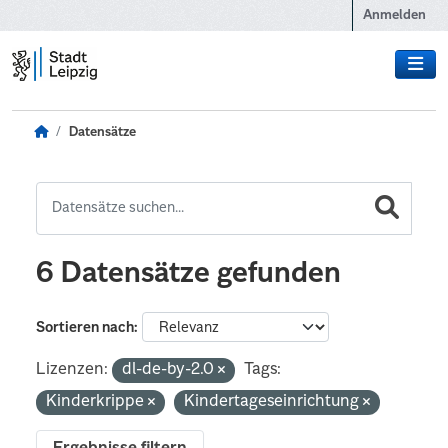
Zum Hauptinhalt wechseln
Anmelden
Datensätze
6 Datensätze gefunden
Sortieren nach
Lizenzen:
dl-de-by-2.0
Tags:
Kinderkrippe
Kindertageseinrichtung