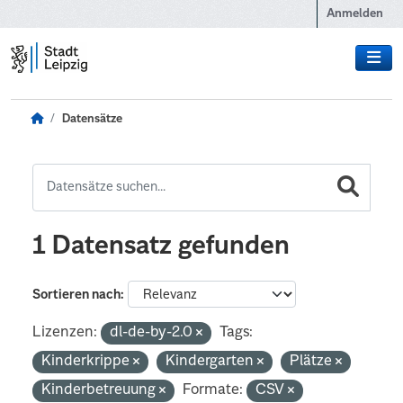
Zum Hauptinhalt wechseln
Anmelden
Datensätze
1 Datensatz gefunden
Sortieren nach
Lizenzen:
dl-de-by-2.0
Tags:
Kinderkrippe
Kindergarten
Plätze
Kinderbetreuung
Formate:
CSV