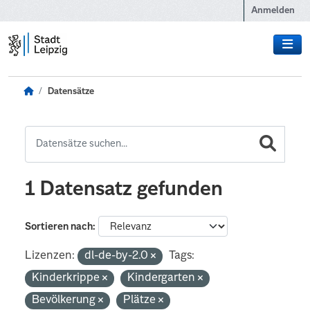
Zum Hauptinhalt wechseln
Anmelden
Datensätze
1 Datensatz gefunden
Sortieren nach
Lizenzen:
dl-de-by-2.0
Tags:
Kinderkrippe
Kindergarten
Bevölkerung
Plätze