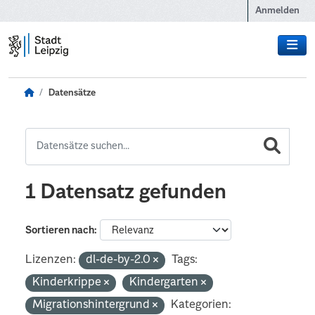
Zum Hauptinhalt wechseln
Anmelden
Datensätze
1 Datensatz gefunden
Sortieren nach
Lizenzen:
dl-de-by-2.0
Tags:
Kinderkrippe
Kindergarten
Migrationshintergrund
Kategorien: