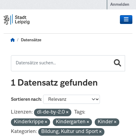
Zum Hauptinhalt wechseln
Anmelden
Datensätze
1 Datensatz gefunden
Sortieren nach
Lizenzen:
dl-de-by-2.0
Tags:
Kinderkrippe
Kindergarten
Kinder
Kategorien:
Bildung, Kultur und Sport